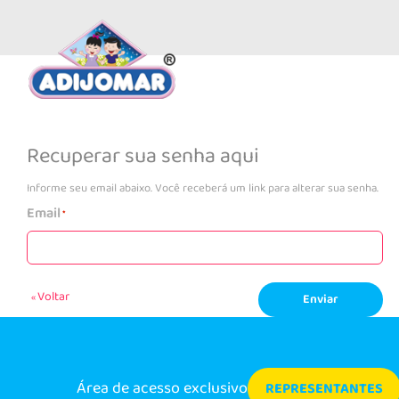
Recuperar sua senha aqui
Informe seu email abaixo. Você receberá um link para alterar sua senha.
Email
Voltar
«
Enviar
Área de acesso exclusivo
REPRESENTANTES