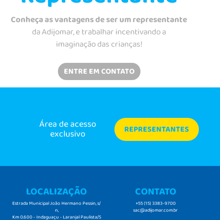
Conheça as vantagens de ser um representante
da Adijomar, e trabalhar incentivando a
imaginação das crianças!
ENTRE EM CONTATO
Área de acesso
REPRESENTANTES
exclusivo
LOCALIZAÇÃO
CONTATO
Estrada Municipal João Hermano Pessin, s/
+55 (15) 3383-9700
n,
sac@adijomar.com.br
Km 0.600 - Indaguaçu - Laranjal Paulista/S