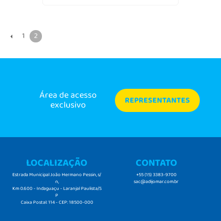
1
2
Área de acesso
REPRESENTANTES
exclusivo
LOCALIZAÇÃO
CONTATO
Estrada Municipal João Hermano Pessin, s/
+55 (15) 3383-9700
n,
sac@adijomar.com.br
Km 0.600 - Indaguaçu - Laranjal Paulista/S
P
Caixa Postal: 114 - CEP: 18500-000