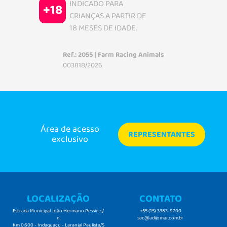
INDICADO PARA
+18
CRIANÇAS A PARTIR DE
18 MESES DE IDADE.
Ref.: 2055 | Farm Racing Animals
003818/2026
Área de acesso
REPRESENTANTES
exclusivo
LOCALIZAÇÃO
CONTATO
Estrada Municipal João Hermano Pessin, s/
+55 (15) 3383-9700
n,
sac@adijomar.com.br
Km 0.600 - Indaguaçu - Laranjal Paulista/S