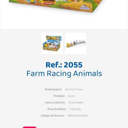
Ref.: 2055
Farm Racing Animals
Embalagem:
30 X 24 X 13cm
Produto:
14cm
Caixa Coletiva:
12 unidades
Peso Produto:
1.1360 Kg
Código de Barras:
7897020220555