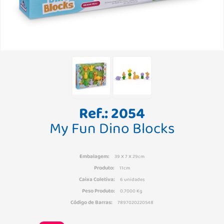
Ref.: 2054
My Fun Dino Blocks
Embalagem:
39 X 7 X 29cm
Produto:
11cm
Caixa Coletiva:
6 unidades
Peso Produto:
0.7000 Kg
Código de Barras:
7897020220548