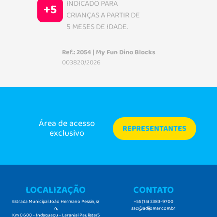
INDICADO PARA
+5
CRIANÇAS A PARTIR DE
5 MESES DE IDADE.
Ref.: 2054 | My Fun Dino Blocks
003820/2026
Área de acesso
REPRESENTANTES
exclusivo
LOCALIZAÇÃO
CONTATO
Estrada Municipal João Hermano Pessin, s/
+55 (15) 3383-9700
n,
sac@adijomar.com.br
Km 0.600 - Indaguaçu - Laranjal Paulista/S