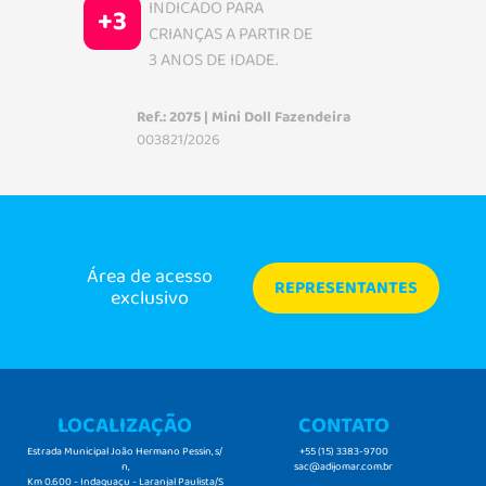
INDICADO PARA
+3
CRIANÇAS A PARTIR DE
3 ANOS DE IDADE.
Ref.: 2075 | Mini Doll Fazendeira
003821/2026
Área de acesso
REPRESENTANTES
exclusivo
LOCALIZAÇÃO
CONTATO
Estrada Municipal João Hermano Pessin, s/
+55 (15) 3383-9700
n,
sac@adijomar.com.br
Km 0.600 - Indaguaçu - Laranjal Paulista/S