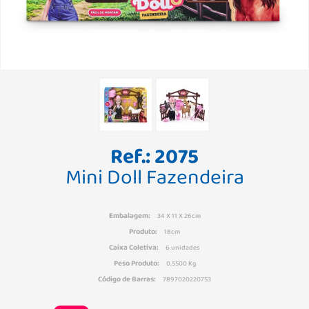
Ref.: 2075
Mini Doll Fazendeira
Embalagem:
34 X 11 X 26cm
Produto:
18cm
Caixa Coletiva:
6 unidades
Peso Produto:
0.5500 Kg
Código de Barras:
7897020220753