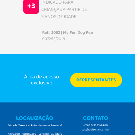
INDICADO PARA
+3
CRIANÇAS A PARTIR DE
3 ANOS DE IDADE.
Ref.: 2052 | My Fun Dog Pee
007253/2018
Área de acesso
REPRESENTANTES
exclusivo
LOCALIZAÇÃO
CONTATO
Estrada Municipal João Hermano Pessin, s/
+55 (15) 3383-9700
n,
sac@adijomar.com.br
Km 0.600 - Indaguaçu - Laranjal Paulista/S