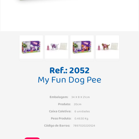
Ref.: 2052
My Fun Dog Pee
Embalagem:
34 X 8 X 21cm
Produto:
20cm
Caixa Coletiva:
6 unidades
Peso Produto:
0.4630 Kg
Código de Barras:
7897020220524